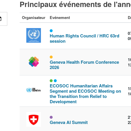
Principaux événements de l'an
Organisateur
Evénement
D
0
Human Rights Council / HRC 63rd
0
session
1
Geneva Health Forum Conference
1
2026
ECOSOC Humanitarian Affairs
1
Segment and ECOSOC Meeting on
1
the Transition from Relief to
Development
2
Geneva AI Summit
2