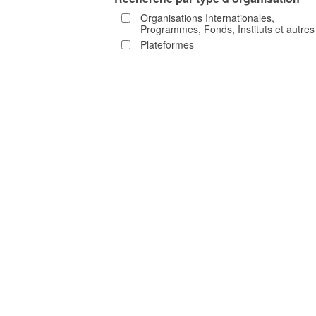
Organisations Internationales,
Programmes, Fonds, Instituts et autres
Plateformes
Organisations non gouvernementales
Missions permanentes et Délégations
Institutions académiques et de
formation
Structures d'accueil et de soutien
Autorités Hôte
Clic droit pour copier cette URL