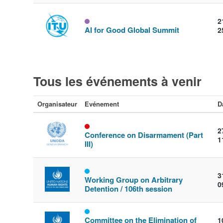
2
AI for Good Global Summit
2
Tous les événements à venir
Organisateur
Evénement
D
2
Conference on Disarmament (Part
1
III)
3
Working Group on Arbitrary
0
Detention / 106th session
Committee on the Elimination of
1