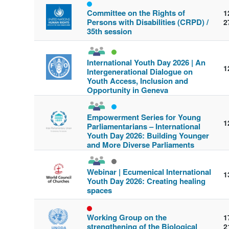
Committee on the Rights of
1
Persons with Disabilities (CRPD) /
2
35th session
International Youth Day 2026 | An
1
Intergenerational Dialogue on
Youth Access, Inclusion and
Opportunity in Geneva
Empowerment Series for Young
1
Parliamentarians – International
Youth Day 2026: Building Younger
and More Diverse Parliaments
Webinar | Ecumenical International
1
Youth Day 2026: Creating healing
spaces
Working Group on the
1
strengthening of the Biological
2