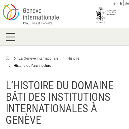
Skip
en
fr
de
to
main
content
La Geneve internationale
Histoire
Breadcrumb
Histoire de l'architecture
L’HISTOIRE DU DOMAINE
BÂTI DES INSTITUTIONS
INTERNATIONALES À
GENÈVE