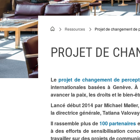
locales
Documents
Ressources
Projet de changement de 
Breadcrumb
Discours
PROJET DE CHA
PCP
Le
projet de changement de percept
internationales basées à Genève. À tr
avancer la paix, les droits et le bien-êt
Lancé début 2014 par Michael Møller, 
la directrice générale, Tatiana Valova
Il rassemble plus de
100 partenaires
e
à des efforts de sensibilisation con
travailler sur des projets de commun