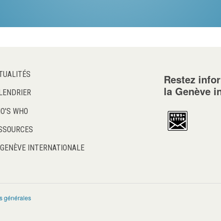
TUALITÉS
Restez info
la Genève i
LENDRIER
O'S WHO
SSOURCES
 GENÈVE INTERNATIONALE
s générales