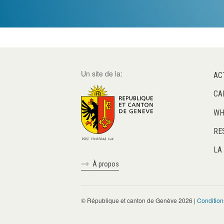
Un site de la:
AC
CA
WH
RE
LA
À propos
© République et canton de Genève 2026 |
Condition