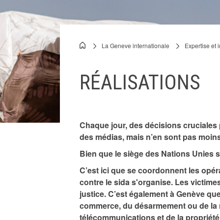
Prix Nobel
La Geneve internationale
Expertise et 
Breadcrumb
Rencontres à Genève
RÉALISATIONS
Histoire de l'architecture
Chaque jour, des décisions cruciales 
des médias, mais n’en sont pas moin
Bien que le siège des Nations Unies s
C’est ici que se coordonnent les opér
contre le sida s'organise. Les victime
justice. C’est également à Genève qu
commerce, du désarmement ou de la rés
télécommunications et de la propriété i