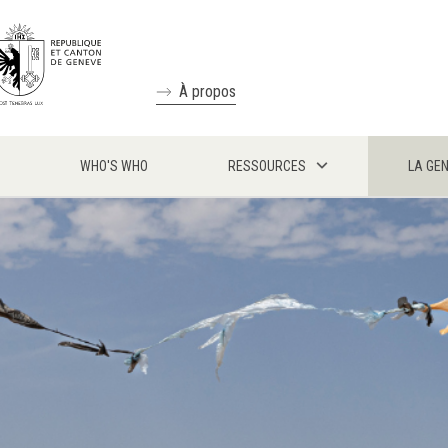
À propos
WHO'S WHO
RESSOURCES
LA GE