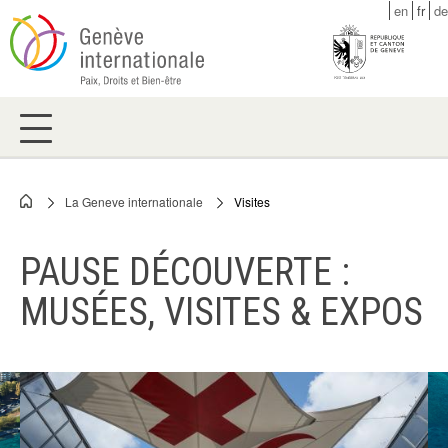
Skip
en
fr
de
to
main
content
La Geneve internationale
Visites
Breadcrumb
PAUSE DÉCOUVERTE :
MUSÉES, VISITES & EXPOS