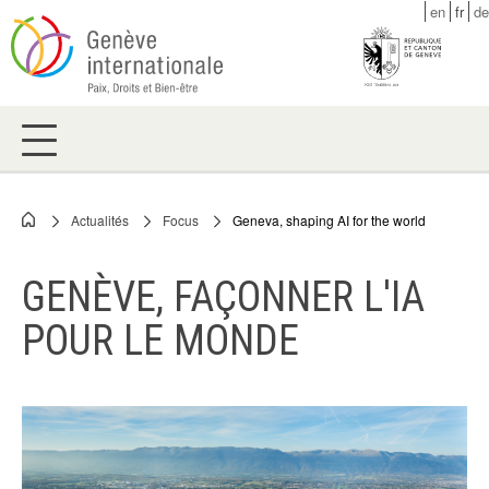
Skip
en
fr
de
to
main
content
Actualités
Focus
Geneva, shaping AI for the world
Breadcrumb
GENÈVE, FAÇONNER L'IA
POUR LE MONDE