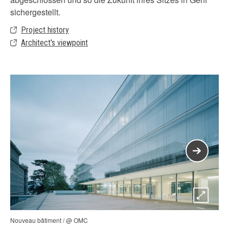
sichergestellt.
Project history
Architect's viewpoint
Nouveau bâtiment / @ OMC
© L