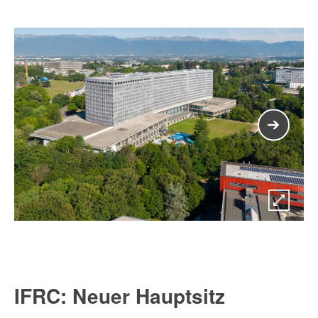
Faç
IFRC: Neuer Hauptsitz