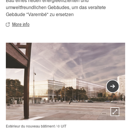
Bau eines neuen energieeffizienten und
umweltfreundlichen Gebäudes, um das veraltete
Gebäude "Varembé" zu ersetzen
More info
Extérieur du nouveau bâtiment / © UIT
Ent