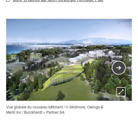
Vue globale du nouveau bâtiment / © Skidmore, Owings &
Nou
Merill Inc / Burckhardt + Partner SA
Bur