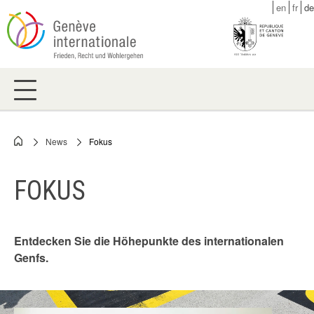
Skip
en
fr
de
to
main
content
News
Fokus
Breadcrumb
FOKUS
Entdecken Sie die Höhepunkte des internationalen
Genfs.