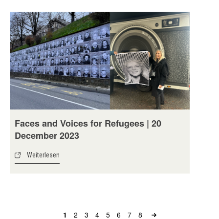
Faces and Voices for Refugees | 20
December 2023
Weiterlesen
Seite
1
Seite
2
Seite
3
Seite
4
Seite
5
Seite
6
Seite
7
Seite
8