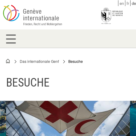
Skip
en
fr
de
to
main
content
Das internationale Genf
Besuche
Breadcrumb
BESUCHE